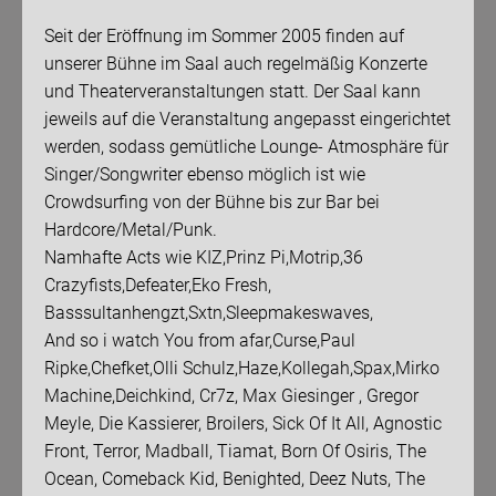
Seit der Eröffnung im Sommer 2005 finden auf
unserer Bühne im Saal auch regelmäßig Konzerte
und Theaterveranstaltungen statt. Der Saal kann
jeweils auf die Veranstaltung angepasst eingerichtet
werden, sodass gemütliche Lounge- Atmosphäre für
Singer/Songwriter ebenso möglich ist wie
Crowdsurfing von der Bühne bis zur Bar bei
Hardcore/Metal/Punk.
Namhafte Acts wie KIZ,Prinz Pi,Motrip,36
Crazyfists,Defeater,Eko Fresh,
Basssultanhengzt,Sxtn,Sleepmakeswaves,
And so i watch You from afar,Curse,Paul
Ripke,Chefket,Olli Schulz,Haze,Kollegah,Spax,Mirko
Machine,Deichkind, Cr7z, Max Giesinger , Gregor
Meyle, Die Kassierer, Broilers, Sick Of It All, Agnostic
Front, Terror, Madball, Tiamat, Born Of Osiris, The
Ocean, Comeback Kid, Benighted, Deez Nuts, The