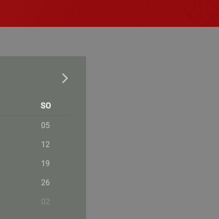
SO
05
12
19
26
02