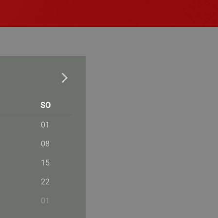
SO
01
08
15
22
01