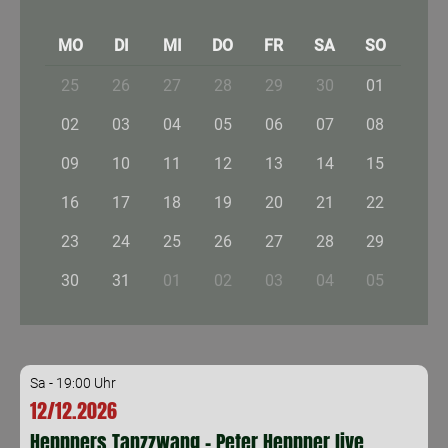
MO
DI
MI
DO
FR
SA
SO
25
26
27
28
29
30
01
02
03
04
05
06
07
08
09
10
11
12
13
14
15
16
17
18
19
20
21
22
23
24
25
26
27
28
29
30
31
01
02
03
04
05
Sa - 19:00 Uhr
12/12.2026
Heppners Tanzzwang - Peter Heppner live