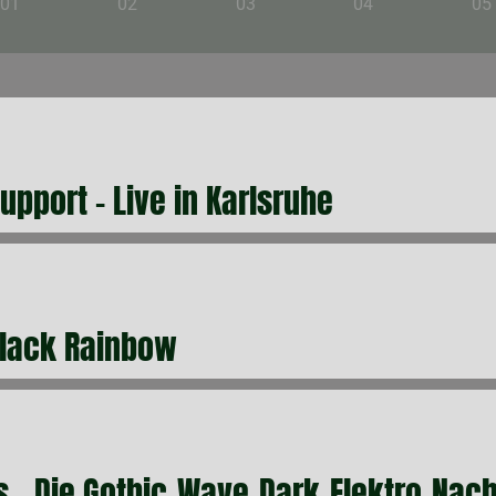
01
02
03
04
05
upport - Live in Karlsruhe
Black Rainbow
 - Die Gothic-Wave-Dark-Elektro-Nach