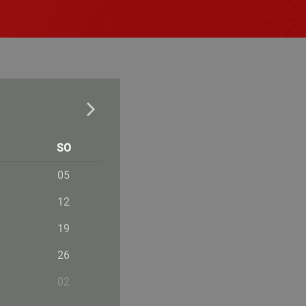
SO
05
12
19
26
02