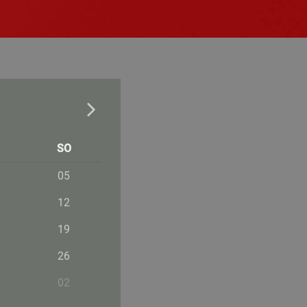
SO
05
12
19
26
02