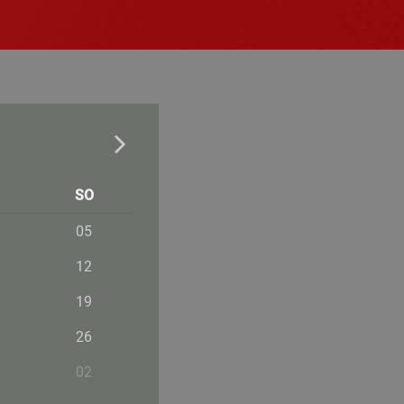
SO
05
12
19
26
02