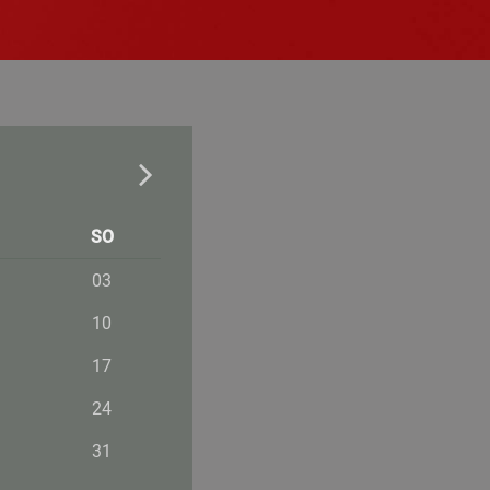
SO
03
10
17
24
31