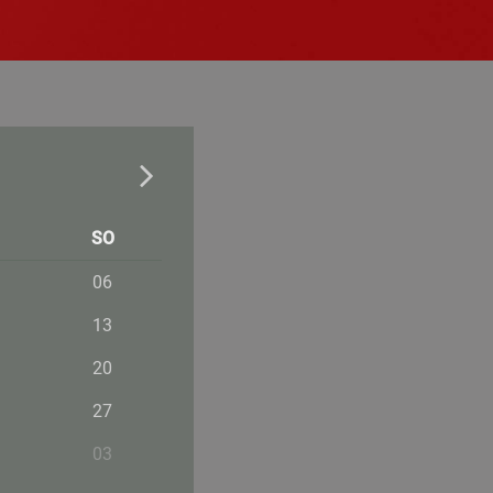
SO
06
13
20
27
03