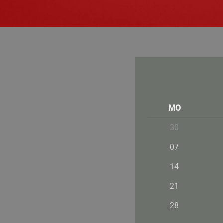
MO
30
07
14
21
28